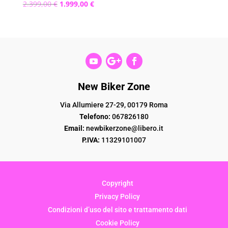
Il
Il
2.399,00
€
1.999,00
€
prezzo
prezzo
originale
attuale
era:
è:
2.399,00 €.
1.999,00 €.
New Biker Zone
Via Allumiere 27-29, 00179 Roma
Telefono:
067826180
Email:
newbikerzone@libero.it
P.IVA:
11329101007
Copyright
Privacy Policy
Condizioni d’uso del sito e trattamento dati
Cookie Policy