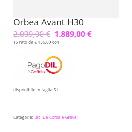
Orbea Avant H30
Il
Il
2.099,00
€
1.889,00
€
prezzo
prezzo
15 rate da € 136,00 con
originale
attuale
era:
è:
2.099,00 €.
1.889,00 €.
disponibile in taglia 51
Categoria:
Bici Da Corsa e Gravel