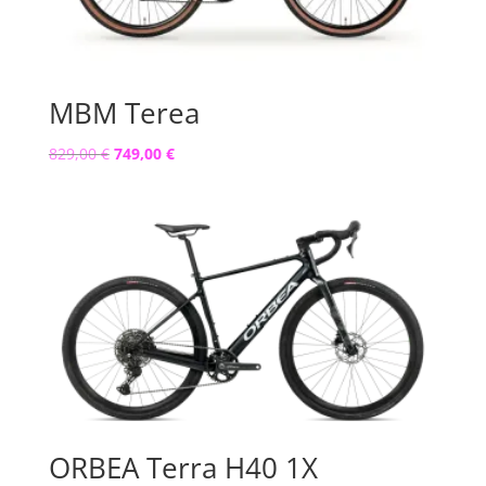
MBM Terea
Il
Il
829,00
€
749,00
€
prezzo
prezzo
originale
attuale
era:
è:
829,00 €.
749,00 €.
ORBEA Terra H40 1X