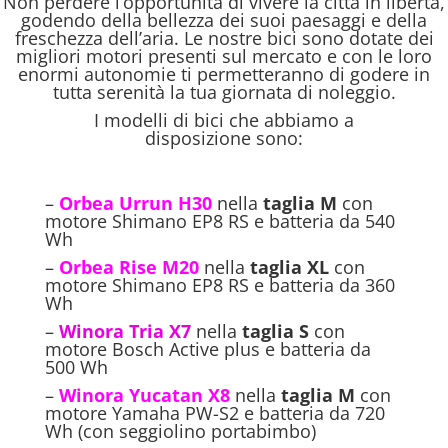
Non perdere l’opportunità di vivere la città in libertà,
godendo della bellezza dei suoi paesaggi e della
freschezza dell’aria. Le nostre bici sono dotate dei
migliori motori presenti sul mercato e con le loro
enormi autonomie ti permetteranno di godere in
tutta serenità la tua giornata di noleggio.
I modelli di bici che abbiamo a
disposizione sono:
–
Orbea Urrun H30
nella
taglia M
con
motore Shimano EP8 RS e batteria da 540
Wh
–
Orbea Rise M20
nella
taglia XL
con
motore Shimano EP8 RS e batteria da 360
Wh
–
Winora Tria X7
nella
taglia S
con
motore Bosch Active plus e batteria da
500 Wh
–
Winora Yucatan X8
nella
taglia M
con
motore Yamaha PW-S2 e batteria da 720
Wh (con seggiolino portabimbo)