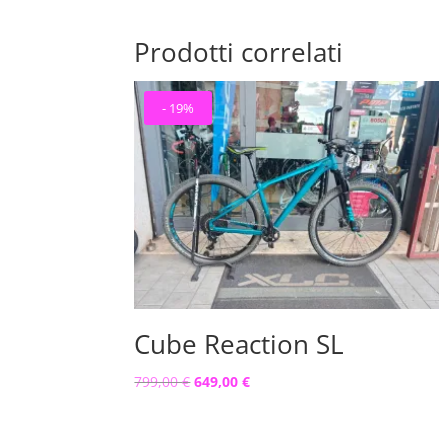
Prodotti correlati
- 19%
Cube Reaction SL
Il
Il
799,00
€
649,00
€
prezzo
prezzo
originale
attuale